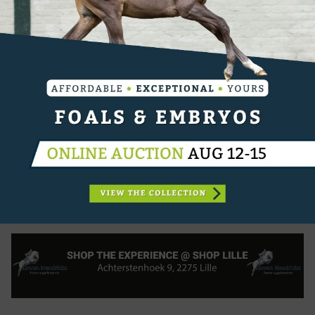
van Hal staat bovendien garant voor uitstekende
faciliteiten, een professionele omkadering en een
kwalitatieve wedstrijdomgeving. Zo kunnen
deelnemers gebruikmaken van een flatwork- en
losspringpiste, en een longeerpiste. Daarmee
belooft de halte in Zandhoven opnieuw een
belangrijk ontmoetingsmoment te worden voor
fokkers, eigenaars, ruiters en liefhebbers van de
springsport.
Inschrijven voor de wedstrijd is mogelijk via
Equibel
.
CATEGORIËN:
SPORTNIEUWS
,
OVERIG NIEUWS
,
PROMO