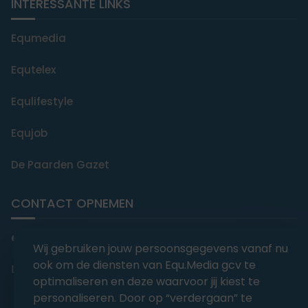
INTERESSANTE LINKS
Equmedia
Equtelex
Equlifestyle
Equjob
De Paarden Gazet
CONTACT OPNEMEN
editorial@equmedia.be
Wij gebruiken jouw persoonsgegevens vanaf nu
ook om de diensten van Equ.Media gcv te
Langendamdreef 22 9880 Aalter België
optimaliseren en deze waarvoor jij kiest te
personaliseren. Door op “verdergaan” te