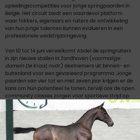
opleidingscompetities voor jonge springpaarden in
België. Het circuit biedt een waardevol platform
waar fokkers, eigenaars en ruiters de ontwikkeling
van hun jonge talenten kunnen evalueren in een
professionele wedstrijdomgeving.
Van 10 tot 14 juni verwelkomt Abdel de springruiters
in zijn nieuwe stallen in Zandhoven (
voormalige
domein De Kraal, nvdr.
) deelnemers uit binnen- en
buitenland voor een gevarieerd programma. Jonge
paarden van vier tot en met zeven jaar krijgen er de
kans om hun potentieel te tonen, terwijl ook de open
community classes zorgen voor sportieve strijd op
hoog niveau. De jonge paarden rubrieken worden
gecombineerd met een Silver League Programma,
met de Grote Prijs op woensdag.
De organisatie onder leiding van Abdel Said en Tim