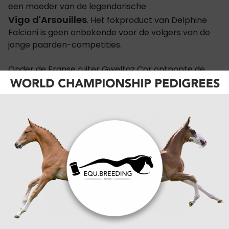
een moeder van de legendarische
Vigo d'Arsouilles
. Het fokproduct van Delphine
Falciani is geen onbekende voor de volgers van de
jonge paarden-competities.
Onder de Franse ruiter Gweltaz Cor ontpopte de
schimmel zich de voorbije weken tot de absolute
STX Cyclus
revelatie van de
bij de 7-jarigen. Met
een indrukwekkende reeks van drie foutloze
manches op rij bewees de ruin over alle kwaliteiten
te beschikken die nodig zijn voor het hoogste niveau:
vermogen, voorzichtigheid en een uitstekende
instelling.
Toekomst bij Jos
Verlooy