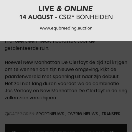
De investering door Euro Horse onderstreept de
ambitie van het team om jonge paarden met
potentie op te leiden tot op Grand Prix-niveau. De
overstap van de Cyclus naar de stallen van Verlooy
markeert een nieuw hoofdstuk voor de
getalenteerde ruin.
Hoewel New Manhattan De Clerfayt de tijd zal krijgen
om te wennen aan zijn nieuwe omgeving, kijkt de
paardenwereld met spanning uit naar zijn debuut.
Het zal niet lang duren voordat we de combinatie
Jos Verlooy en New Manhattan De Clerfayt in de ring
zullen zien verschijnen.
CATEGORIËN:
SPORTNIEUWS
,
OVERIG NIEUWS
,
TRANSFER