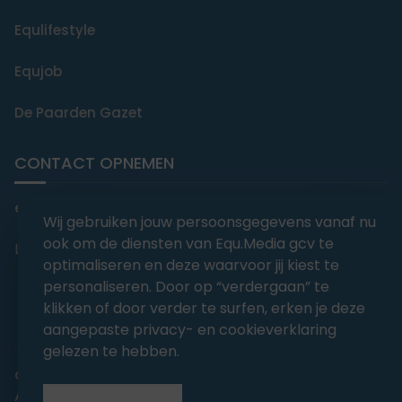
Equlifestyle
Equjob
De Paarden Gazet
CONTACT OPNEMEN
editorial@equmedia.be
Wij gebruiken jouw persoonsgegevens vanaf nu
ook om de diensten van Equ.Media gcv te
Langendamdreef 22 9880 Aalter België
optimaliseren en deze waarvoor jij kiest te
personaliseren. Door op “verdergaan” te
klikken of door verder te surfen, erken je deze
aangepaste privacy- en cookieverklaring
gelezen te hebben.
abonnementsvoorwaarden
Privacy
Algemene voorwaarden