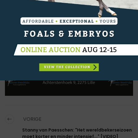
Presley Boy) op drie onder de Italiaanse Lavinia Lo
Bosco.
Volledige uitslag
CATEGORIËN:
REGIO
,
INTERNATIONAAL
,
SPORTNIEUWS
,
SHOWJUMPING
VORIGE
Stanny van Paesschen: "Het wereldbekerseizoen
moet korter en minder intensief..." [VIDEO]