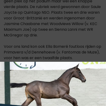
geen plek op het podium maar wel een knappe
vierde plaats. De rubriek werd gewonnen door Saule
Joycte op Quintago NSO. Plaats twee en drie waren
voor Groot-Brittanië en werden ingenomen door
Jasmine Chaabane met Woodviews Willow (v. KEC
Maximum Joe) op twee en Sienna Lanni met WR
McGregor op drie.
Voor ons land kon ook Ella Bomeré foutloos rijden op
Primavera v/d Dennehoeve (v. Fantomas de Muze),
voor hen was er een twaalfde plaats.
Volledige uitslag
In de Big Tour 1.25m voor Children zorgde Xander
Lamberts voor het Belgisch kleur en kwam na een
foutloze ronde met
Opium van de
Caloomeerchen
(v. Elvis ter Putte) op dertien te
staan. Op het podium stond de BWP'er Ocean (v.