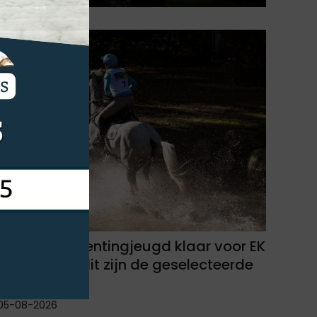
Belgische eventingjeugd klaar voor EK
in Segersjö: dit zijn de geselecteerde
combinaties
05-08-2026