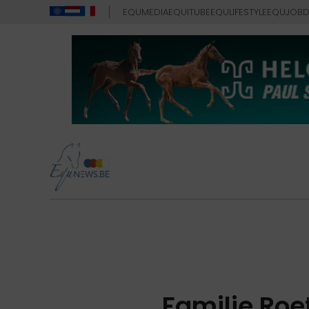
EQUMEDIA
EQUITUBE
EQULIFESTYLE
EQUJOB
D
Familie Ro