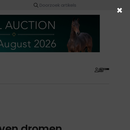
×
rven dromen