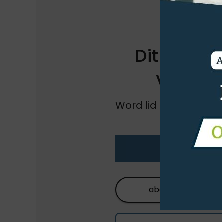
Dit artikel
voor o
Word lid en krijg ong
al onze
L
abonneren