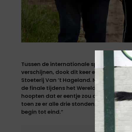
Tussen de internationale springpaarden d
verschijnen, dook dit keer een Belgische
Stoeterij Van ’t Hageland. Niet één, ma
de finale tijdens het Wereldkampioensc
hoopten dat er eentje zou doorgaan,” ve
toen ze er alle drie stonden, konden we
begin tot eind.”