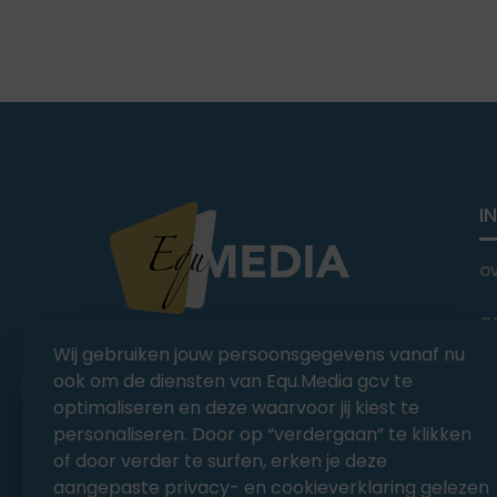
I
o
a
You Ride it We Write it,
Wij gebruiken jouw persoonsgegevens vanaf nu
Equestrian news
C
ook om de diensten van Equ.Media gcv te
optimaliseren en deze waarvoor jij kiest te
personaliseren. Door op “verdergaan” te klikken
of door verder te surfen, erken je deze
aangepaste privacy- en cookieverklaring gelezen