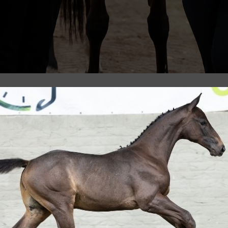
ie elk jaar in Lanaken aan de start
 familienaam op die velen verraste:
ar drie van hun gefokte paarden behaalden
hap voor zevenjarige springpaarden. “We
rtelt Christophe met een glimlach. “Maar
 het amper geloven. Dat was kippenvel van