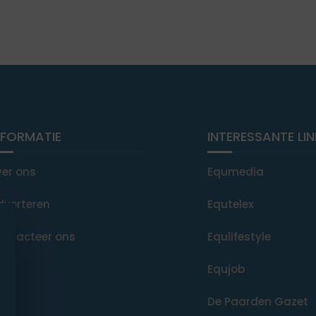
NFORMATIE
INTERESSANTE LI
ver ons
Equmedia
dverteren
Equtelex
ontacteer ons
Equlifestyle
Equjob
De Paarden Gazet