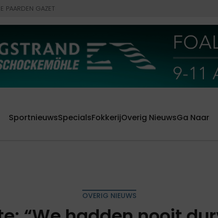
E PAARDEN GAZET
Sportnieuws
Specials
Fokkerij
Overig Nieuws
Ga Naar
OVERIG NIEUWS
ete: “We hadden nooit du