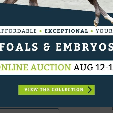
 is exclusief
nze leden
elimiteerde toegang tot
 artikels.
OGIN
koop