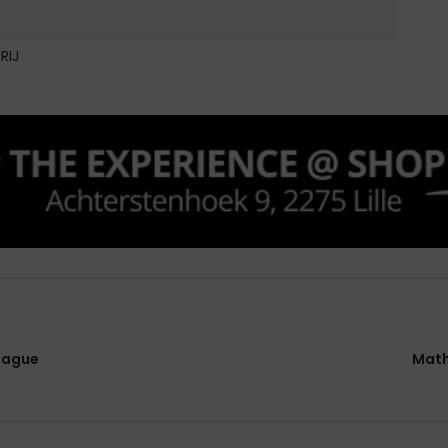
RIJ
League
Math