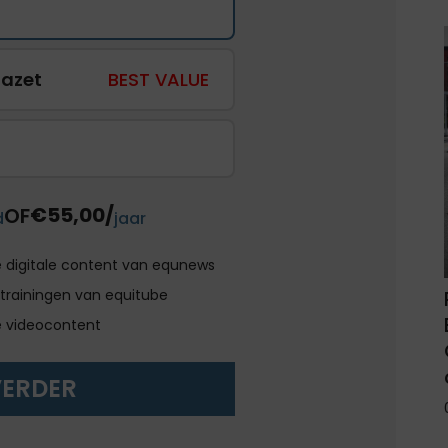
gazet
BEST VALUE
€55,00/
OF
d
jaar
e digitale content van equnews
trainingen van equitube
e videocontent
VERDER