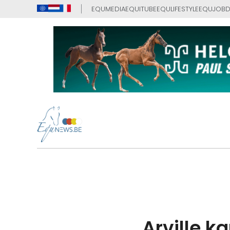
EQUMEDIA
EQUITUBE
EQULIFESTYLE
EQUJOB
D
Arville k