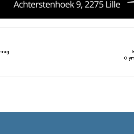
terug
Olym