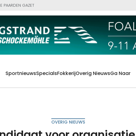
E PAARDEN GAZET
Sportnieuws
Specials
Fokkerij
Overig Nieuws
Ga Naar
OVERIG NIEUWS
andidaat voor organisati