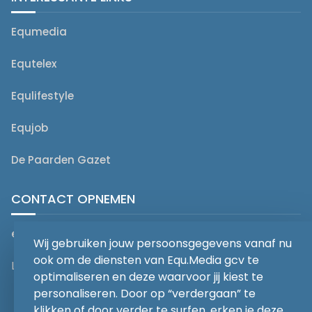
Equmedia
Equtelex
Equlifestyle
Equjob
De Paarden Gazet
CONTACT OPNEMEN
editorial@equmedia.be
Wij gebruiken jouw persoonsgegevens vanaf nu
ook om de diensten van Equ.Media gcv te
Langendamdreef 22 9880 Aalter België
optimaliseren en deze waarvoor jij kiest te
personaliseren. Door op “verdergaan” te
klikken of door verder te surfen, erken je deze