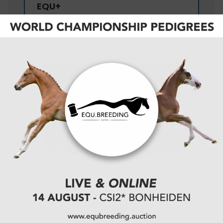
EQU+
BEST
EQU+ / de Paarden
gazet
VALUE
de Paarden gazet
€5,50/
maand
OF
€55,00/
jaar
Onbeperkt toegang tot alle digitale content
van equnews
Onbeperkt toegang tot de trainingen van
equitube
Onbeperkt toegang tot alle videocontent