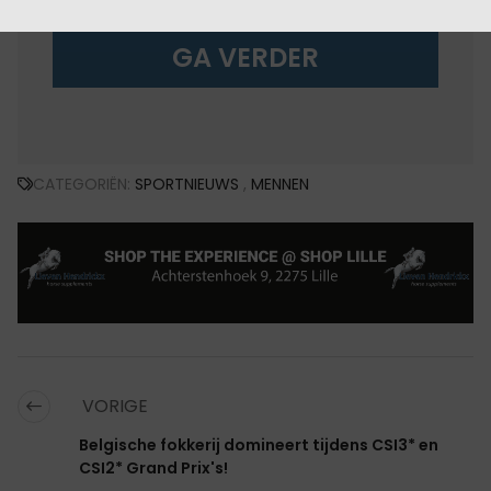
GA VERDER
CATEGORIËN:
SPORTNIEUWS
,
MENNEN
VORIGE
Belgische fokkerij domineert tijdens CSI3* en
CSI2* Grand Prix's!