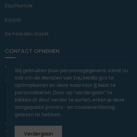
Equlifestyle
Equjob
De Paarden Gazet
CONTACT OPNEMEN
editorial@equmedia.be
Wij gebruiken jouw persoonsgegevens vanaf nu
ook om de diensten van Equ.Media gcv te
Langendamdreef 22 9880 Aalter België
optimaliseren en deze waarvoor jij kiest te
personaliseren. Door op “verdergaan” te
klikken of door verder te surfen, erken je deze
aangepaste privacy- en cookieverklaring
gelezen te hebben.
abonnementsvoorwaarden
Privacy
Algemene voorwaarden
Verdergaan