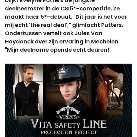
blijkt Evelyne Putters de jongste
deelneemster in de CSI5*-competitie. Ze
maakt haar 5*-debuut. "Dit jaar is het voor
mij echt 'the real deal'," glimlacht Putters.
Ondertussen vertelt ook Jules Van
Hoydonck over zijn ervaring in Mechelen.
"Mijn deelname opende echt deuren!"