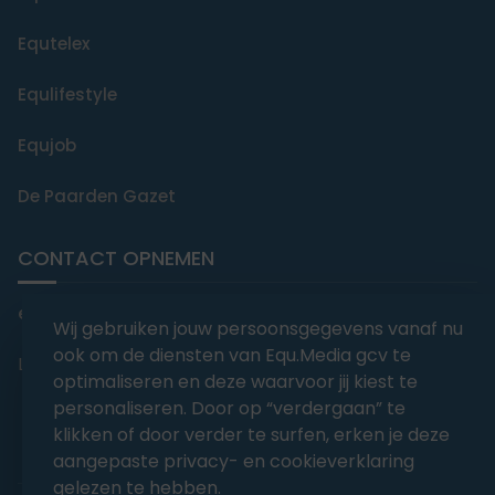
Equtelex
Equlifestyle
Equjob
De Paarden Gazet
CONTACT OPNEMEN
editorial@equmedia.be
Wij gebruiken jouw persoonsgegevens vanaf nu
ook om de diensten van Equ.Media gcv te
Langendamdreef 22 9880 Aalter België
optimaliseren en deze waarvoor jij kiest te
personaliseren. Door op “verdergaan” te
klikken of door verder te surfen, erken je deze
aangepaste privacy- en cookieverklaring
gelezen te hebben.