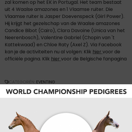
zal komen op het EK in Portugal. Het team bestaat
uit 4 Waalse amazones en 1 Vlaamse ruiter. Die
Vlaamse ruiter is Jasper Doevenspeck (Girl Power).
Hij krijgt het gezelschap van de Waalse amazones
Candice Bibot (Cairo), Clara Davoine (Unica van het
Neerenbosch), Valentine Gabriel (Chopin van 't
Kattekwaad) en Chloe Raty (Axel Z). Via Facebook
kan je de activiteiten nu al volgen: Klik
hier
voor de
officiële pagina. Klik
hier
voor de Belgische fanpagina
CATEGORIËN:
EVENTING