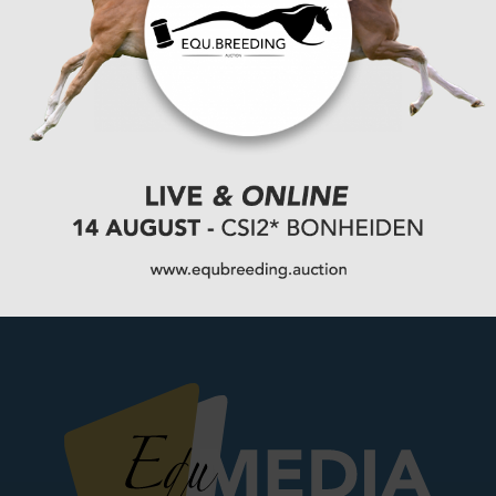
VORIGE
Geen derde termijn voor Prinses Haya
VOLGENDE
LRV kampioen start foutloos op het BK