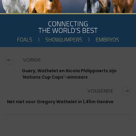
VORIGE
Guery, Wathelet en Nicola Philippaerts zijn
'Nations Cup Caps'-winnaars
VOLGENDE
Net niet voor Gregory Wathelet in 1,45m Genève