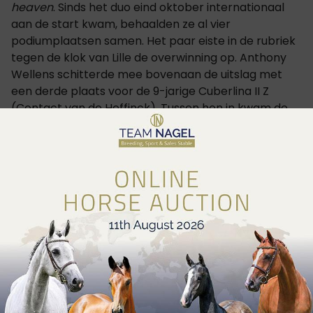
heaven
. Sinds het duo eind oktober internationaal
aan de start kwam, behaalden ze al vier
podiumplaatsen samen. Het paar eiste in de rubriek
tegen de klok van Lille de overwinning op. Anthony
Wellens schitterde mee bovenaan de uitslag met
een derde plaats voor de 9-jarige Cuberlina II Z
(Contact van de Heffinck). Tussen hen in kwam de
Franse Melanie Cloarec met de 8-jarige Give me de
Pleville (Ensor van de Heffinck).
De top tien werd besloten door Ann Carton-
Grootjans en de Zirocco Blue-nakomeling, Nox Blue
van de Hertogen.
Resultaten
PAARDEN:
KIARADO
,
CUBERLINA II Z
CATEGORIËN:
SPORTNIEUWS
,
SHOWJUMPING
,
REGIO
,
INTERNATIONAAL
,
JUMPING INTERNATIONAAL