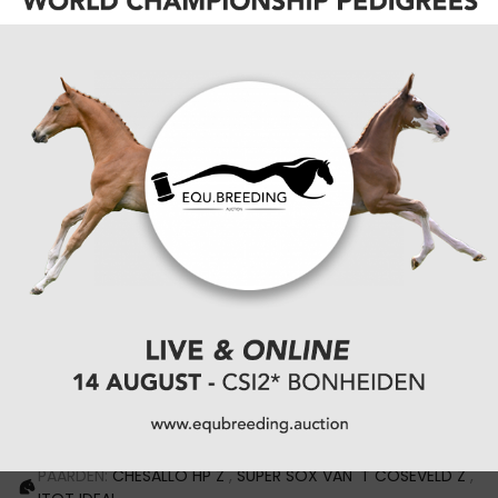
de 1,45m Big Tour
. In het zadel van de sBs-merrie, Holiday de La
Bouverie (Clinton) werd hij zesde. De overwining ging
naar de plaatselijke Piet Raijmakers Jr. Hij bleef met
Van Schijndel's Olaya Z (OGano Sitte) voor op
landgenoot Wout-Jan van der Schans met A.S
Damascene (Emerald).
Boes kon op zijn beurt de vierde plaats
veroveren in de Medium Tour
en rekende in het 1,40m hoge parcours op Jacoba
Stud Imosa (Biscayo). Genin volgde met een
zevende plaats voor de BWP'er Qwibus van het
Maxenhof (Hidalgo).
Resultaten
PAARDEN:
CHESALLO HP Z
,
SUPER SOX VAN 'T COSEVELD Z
,