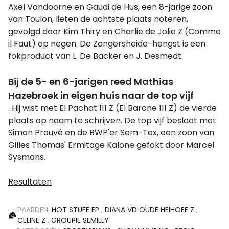
Axel Vandoorne en Gaudi de Hus, een 8-jarige zoon
van Toulon, lieten de achtste plaats noteren,
gevolgd door Kim Thiry en Charlie de Jolie Z (Comme
il Faut) op negen. De Zangersheide-hengst is een
fokproduct van L. De Backer en J. Desmedt.
Bij de 5- en 6-jarigen reed Mathias
Hazebroek in eigen huis naar de top vijf
. Hij wist met El Pachat 111 Z (El Barone 111 Z) de vierde
plaats op naam te schrijven. De top vijf besloot met
Simon Prouvé en de BWP'er Sem-Tex, een zoon van
Gilles Thomas' Ermitage Kalone gefokt door Marcel
Sysmans.
Resultaten
PAARDEN:
HOT STUFF EP
,
DIANA VD OUDE HEIHOEF Z
,
CELINE Z
,
GROUPIE SEMILLY