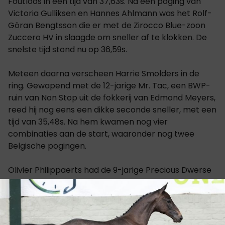
Foutloos in een tijd van 37,63s. Na een poging van
Victoria Gulliksen en Hannes Ahlmann was het Rolf-
Göran Bengtsson die er met de Zirocco Blue-zoon
Zuccero HV in slaagde om sneller af te klokken. De
snelste tijd stond nu op 36,59s.
Meteen daarna verscheen Harrie Smolders in de
ring. Gewapend met de 12-jarige Mr. Tac, een BWP-
ruin van Non Stop uit de fokkerij van Edmond Meyers,
reed hij nog eens een dikke seconde sneller, met een
tijd van 35,48s. Na hem kwamen nog vier
combinaties aan de start, waaronder nog twee
Belgische pogingen.
Olivier Philippaerts had de 9-jarige Precious Dwerse
Hagen gezadeld voor deze viersterren uitdaging. De
BWP-merrie van Cornet Obolensky besloot met vier
strafpunten. Volgende aan de beurt, landgenoot
Abdel Saïd. Hij had de door Christophe Legue gefokte