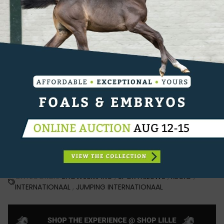
Arpege du RU aan de start, een dochter van Apache
d'Adriers. Het paar liet het hout aangeroerd en
toonde dat het nóg beter kon. Hun tijd werd
genoteerd op 34,47s, wat ondertussen al ruim drie
seconden sneller was dan Landeblad's referentie.
Peder Fredricson leunde met Sv Vroom de La
Pomme Z dicht aan tegen Saïd's tijd maar, net als
Oliver Fletcher en Hannes Ahlmann die na hem
volgden, werd Saïd niet meer van zijn troon
gestoten.
Resultaten
CATEGORIËN:
SHOWJUMPING
,
SPORTNIEUWS
,
REGIO
,
INTERNATIONAAL
,
JUMPING INTERNATIONAAL