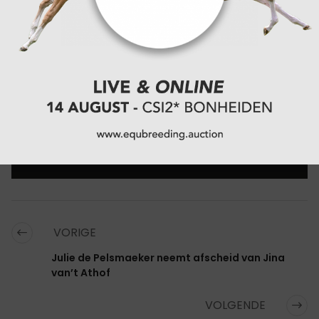
CATEGORIËN:
EHV-1
VORIGE
Julie de Pelsmaeker neemt afscheid van Jina
van’t Athof
VOLGENDE