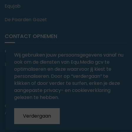
Equjob
De Paarden Gazet
CONTACT OPNEMEN
editorial@equmedia.be
Wij gebruiken jouw persoonsgegevens vanaf nu
ook om de diensten van Equ.Media gcv te
Langendamdreef 22 9880 Aalter België
optimaliseren en deze waarvoor jij kiest te
personaliseren. Door op “verdergaan” te
klikken of door verder te surfen, erken je deze
aangepaste privacy- en cookieverklaring
gelezen te hebben.
abonnementsvoorwaarden
Privacy
Algemene voorwaarden
Verdergaan
Copyrights 2026
EQU.MEDIA BV
. All Rights Reserved.
With
Love
from our team.