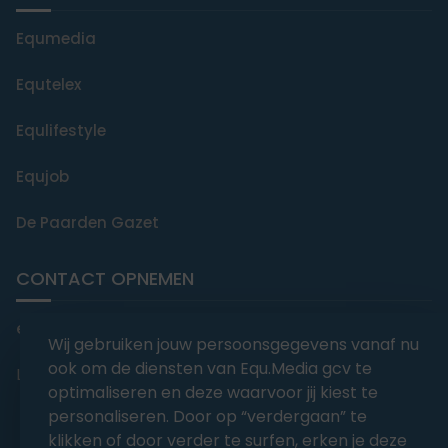
Equmedia
Equtelex
Equlifestyle
Equjob
De Paarden Gazet
CONTACT OPNEMEN
editorial@equmedia.be
Wij gebruiken jouw persoonsgegevens vanaf nu
ook om de diensten van Equ.Media gcv te
Langendamdreef 22 9880 Aalter België
optimaliseren en deze waarvoor jij kiest te
personaliseren. Door op “verdergaan” te
klikken of door verder te surfen, erken je deze