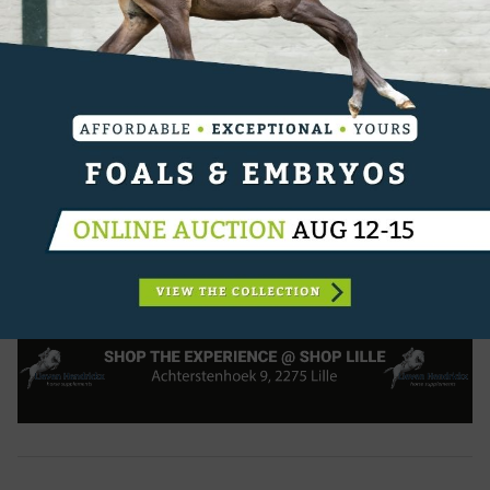
het Amerikaanse contingent hebben geen
symptomen of klinische tekenen van het virus
vertoond, zijn niet koortsig, en zijn allemaal
gevaccineerd. Uit overvloedige voorzorg heeft het
team besloten zich terug te trekken. US Equestrian
werkt direct samen met de FEI om de juiste
vervolgstappen te bepalen en een acceptabele
tijdlijn voor een terugkeer naar de competitie op
basis van de geschetste protocollen."
CATEGORIËN:
EHV-1