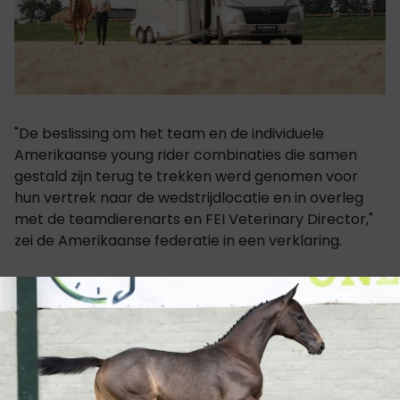
"De beslissing om het team en de individuele
Amerikaanse young rider combinaties die samen
gestald zijn terug te trekken werd genomen voor
hun vertrek naar de wedstrijdlocatie en in overleg
met de teamdierenarts en FEI Veterinary Director,"
zei de Amerikaanse federatie in een verklaring.
"In overeenstemming met de FEI-protocollen voor
terugkeer naar de competitie werden alle
Amerikaanse paarden getest op EHV-1 voordat ze
van hun tussenstation naar de plaats van de
competitie vertrokken. Een beperkt aantal PCR-
testen leverde negatieve resultaten op."Paarden in