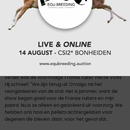
geplaatst en al die paarden in de stallen waar
Morgan haar paard verbleef werden getest.
Een grote groep Franse ruiters, die niet in de schuur
stonden waar Morgan stond, besloot om
veiligheidsredenen de show te verlaten en isoleerde
vrijwillig hun paarden thuis uit voorzorg. De
meerderheid van de ruiters besloot te blijven omdat
er strikte hygiëneprotocollen van kracht waren.
Een van de mensen die vroegtijdig het evenement
verliet was de voormalige Franse ruiter Pierre Volla.
Hij schreef: "We zijn terug uit Ornago na het
reorganiseren van de stal. Het is jammer, want de
show begon goed voor de Franse ruiters en mijn
paard. Nu is ze alleen en geïsoleerd uit voorzorg. We
hebben ons hooi en pellets achtergelaten voor
degenen die bleven. daar, voor het geval dat.