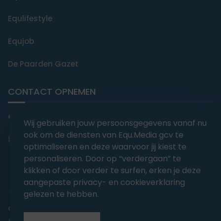
Equlifestyle
Equjob
De Paarden Gazet
CONTACT OPNEMEN
editorial@equmedia.be
Wij gebruiken jouw persoonsgegevens vanaf nu
ook om de diensten van Equ.Media gcv te
Langendamdreef 22 9880 Aalter België
optimaliseren en deze waarvoor jij kiest te
personaliseren. Door op “verdergaan” te
klikken of door verder te surfen, erken je deze
aangepaste privacy- en cookieverklaring
gelezen te hebben.
abonnementsvoorwaarden
Privacy
Algemene voorwaarden