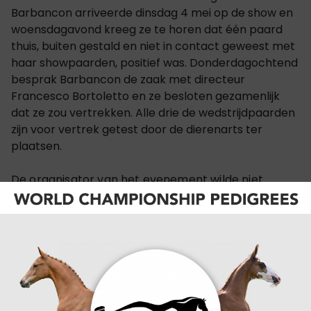
Barbancon arriveerde dinsdag 4 mei op de show en
woensdagavond kreeg ze te horen dat één paard
thuis, buiten gestald en niet in contact geweest met
haar showpaarden, positief was. Donderdagochtend
besprak Barbancon de zaak met directeur
Francesco Bortoletto en ze besloten gezamenlijk
dat ze zou vertrekken. Alle drie de wedstrijdpaarden
zijn voor vertrek getest door de dierenarts ter
plaatsen.
De organisator van het evenement wilde niet
onmiddellijk de reden van het plotselinge vertrek
van Morgan communiceren om het evenement
niet in gevaar te brengen met risico op paniek.
Toen vrijdag echter de uitslag kwam dat een van
Morgan's paarden op de show positief was, moest
hij alle wedstrijdruiters op de hoogte stellen van de
uitbraak. Er werd direct een stalquarantaine