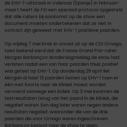
de EHV-1-uitbraak in Valencia (Spanje) in februari-
maart heeft de FEI een speciaal protocol opgesteld
dat alle ruiters bij aankomst op de show een
document moeten ondertekenen dat ze niet in
contact zijn geweest met EHV-1 positieve paarden.
Op vrijdag 7 mei brak er onrust uit op de CDI Ornago,
toen bekend werd dat de Franse Grand Prix-ruiter
Morgan Barbançon donderdagmiddag de show had
verlaten nadat een van haar paarden thuis positief
was getest op EHV-1. Op donderdag 29 april liet
Morgan al haar 13 paarden testen op EHV-1 toen er
één met koorts naar de kliniek moest worden
vervoerd vanwege een koliek. Op 3 mei kwamen de
testresultaten terug van het paard in de kliniek, die
negatief waren. Een dag later waren negen andere
resultaten negatief, waaronder die van de drie
paarden die voor Ornago waren ingeschreven.
Barbancon besloot naar de show te gaan.