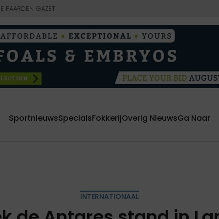
E PAARDEN GAZET
Sportnieuws
Specials
Fokkerij
Overig Nieuws
Ga Naar
INTERNATIONAAL
k de Antares stand in L