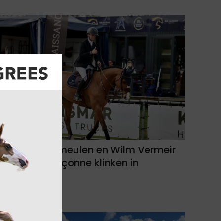
Thibault Vermeulen en Wilm Vermeir
laten Brabançonne klinken in
Kronenberg!
18-07-2025