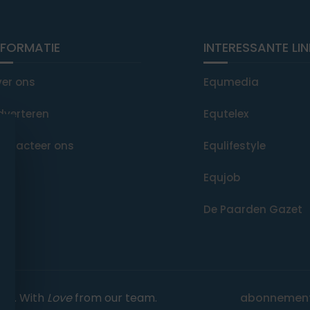
NFORMATIE
INTERESSANTE LI
ver ons
Equmedia
dverteren
Equtelex
ontacteer ons
Equlifestyle
Equjob
De Paarden Gazet
rved. With
Love
from our team.
abonnemen