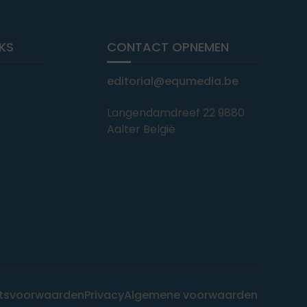
NKS
CONTACT OPNEMEN
editorial@equmedia.be
Langendamdreef 22 9880
Aalter België
tsvoorwaarden
Privacy
Algemene voorwaarden