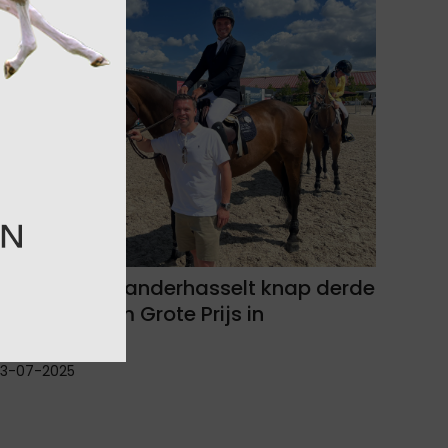
Christophe Vanderhasselt knap derde
in CSI2* 1.45m Grote Prijs in
Oudsbergen!
13-07-2025