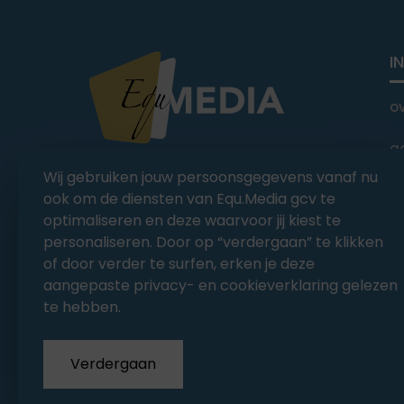
I
o
a
You Ride it We Write it,
Wij gebruiken jouw persoonsgegevens vanaf nu
Equestrian news
C
ook om de diensten van Equ.Media gcv te
optimaliseren en deze waarvoor jij kiest te
personaliseren. Door op “verdergaan” te klikken
of door verder te surfen, erken je deze
aangepaste privacy- en cookieverklaring gelezen
te hebben.
Verdergaan
Copyrights 2026
EQU.MEDIA BV
. All Rights Rese