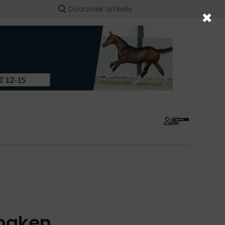
×
anaken