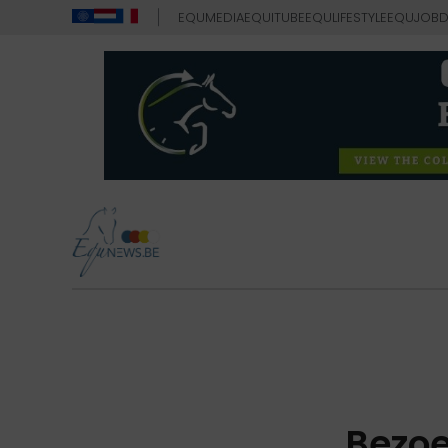
EQUMEDIA
EQUITUBE
EQULIFESTYLE
EQUJOB
D
Bezoe