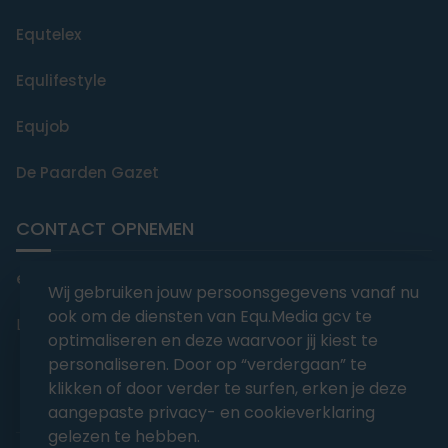
Equtelex
Equlifestyle
Equjob
De Paarden Gazet
CONTACT OPNEMEN
editorial@equmedia.be
Wij gebruiken jouw persoonsgegevens vanaf nu
ook om de diensten van Equ.Media gcv te
Langendamdreef 22 9880 Aalter België
optimaliseren en deze waarvoor jij kiest te
personaliseren. Door op “verdergaan” te
klikken of door verder te surfen, erken je deze
aangepaste privacy- en cookieverklaring
gelezen te hebben.