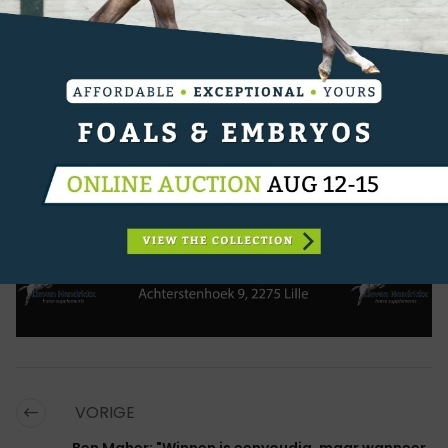
CATEGORIËN:
OVERIG NIEUWS
,
REGIO
,
OOST-VLAANDEREN
,
IN MEMORIAM
VORIGE
Ben Maher: "Winnen is eenvoudig, maar wanneer