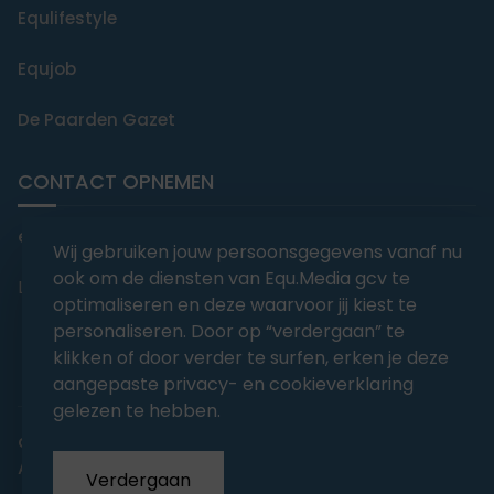
Equlifestyle
Equjob
De Paarden Gazet
CONTACT OPNEMEN
editorial@equmedia.be
Wij gebruiken jouw persoonsgegevens vanaf nu
ook om de diensten van Equ.Media gcv te
Langendamdreef 22 9880 Aalter België
optimaliseren en deze waarvoor jij kiest te
personaliseren. Door op “verdergaan” te
klikken of door verder te surfen, erken je deze
aangepaste privacy- en cookieverklaring
gelezen te hebben.
abonnementsvoorwaarden
Privacy
Algemene voorwaarden
Verdergaan