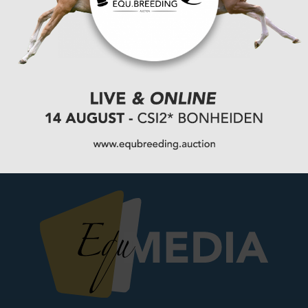
VOLGENDE
Eventing Kasterlee moest tal van deelnemers
weigeren