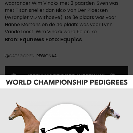
waaronder Wim Vinckx met 2 paarden. Sven was
met Titan sneller dan Nico Van Der Plaetsen
(Wrangler VD Withoeve). De 3e plaats was voor
Hanne Mertens en de 4e plaats was voor Lynn
Vande Leest. Wim Vinckx werd 5e en 7e.
Bron: Equnews
Foto: Equpics
CATEGORIËN:
REGIONAAL
VORIGE
Paard sterft tijdens 11-november herdenking