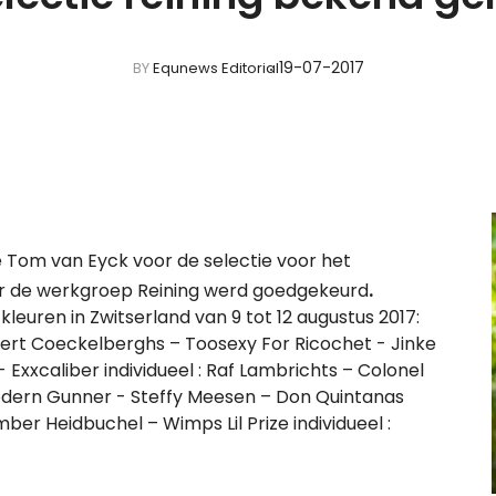
19-07-2017
BY
Equnews Editorial
e Tom van Eyck voor de selectie voor het
.
r de werkgroep Reining werd goedgekeurd
euren in Zwitserland van 9 tot 12 augustus 2017:
- Bert Coeckelberghs – Toosexy For Ricochet - Jinke
xxcaliber individueel : Raf Lambrichts – Colonel
dern Gunner - Steffy Meesen – Don Quintanas
er Heidbuchel – Wimps Lil Prize individueel :