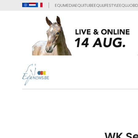
EQUMEDIA
EQUITUBE
EQULIFESTYLE
EQUJOB
D
WK Se