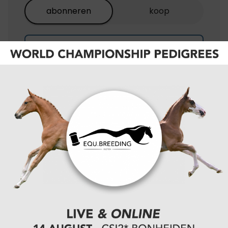
abonneren
koop
EQU+
BEST
EQU+ / de Paarden
gazet
VALUE
de Paarden gazet
€5,50/
maand
OF
€55,00/
jaar
Onbeperkt toegang tot alle digitale content
van equnews