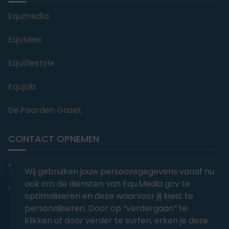
Equmedia
Equtelex
Equlifestyle
Equjob
De Paarden Gazet
CONTACT OPNEMEN
editorial@equmedia.be
Wij gebruiken jouw persoonsgegevens vanaf nu
ook om de diensten van Equ.Media gcv te
Langendamdreef 22 9880 Aalter België
optimaliseren en deze waarvoor jij kiest te
personaliseren. Door op “verdergaan” te
klikken of door verder te surfen, erken je deze