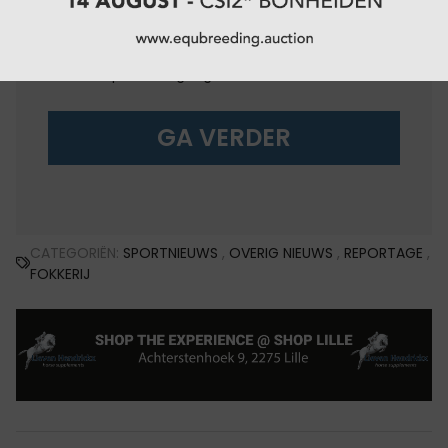
Onbeperkt toegang tot de trainingen van
equitube
Onbeperkt toegang tot alle videocontent
GA VERDER
CATEGORIËN:
SPORTNIEUWS
,
OVERIG NIEUWS
,
REPORTAGE
,
FOKKERIJ