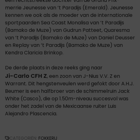
een rechtstreekse dochter van de Grand Prix-
merrie Jeunesse van ’t Paradijs (Emerald). Jeunesse
kennen we ook als de moeder van de internationale
sportpaarden Sea Coast Monalisa van ’t Paradijs
(Bamako de Muze) van Gudrun Patteet, Quaresma
van ’t Paradijs (Bamako de Muze) van Daniel Deusser
en Replay van ’t Paradijs (Bamako de Muze) van
Kendra Claricia Brinkop.
De derde plaats in deze reeks ging naar
Ji-Carlo CFH Z
, een zoon van J-Nius V.V. Z en
Warrant. Dit hengstenveulen werd gefokt door A.H.J.
Beumer is een halfbroer van de schimmelruin Jack
White (Casco), die op 1.50m-niveau succesvol was
onder het zadel van de Mexicaanse ruiter Luis
Alejandro Plascencia.
CATEGORIËN:
FOKKERIJ