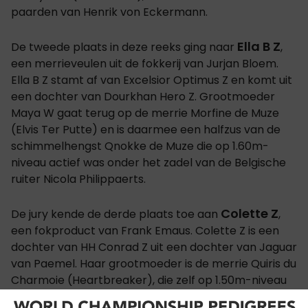
paarden van Henrik von Eckermann.
Ella B Z
De tweede plaats in deze reeks ging naar
,
een merrieveulen uit de fokkerij van Jurjan Bloem.
Ella B Z stamt af van Excelsior Optimus Z en komt uit
een dochter van Dourkhan Hero Z. Grootmoeder
Maya W gaat terug op de merrie Morfine de Muze
(Elvis Ter Putte) en is daarmee een halfzus van de
schimmelhengst Qnokke de Muze die op 1.60m-
niveau actief was onder het zadel van de Belgische
ruiter Nicola Philippaerts.
Colette Z
De jury kende de derde plaats toe aan
,
een fokproduct van Frank Emaus. Colette Z is een
dochter van HH Conrad Z uit een dochter van Jaguar
van Paemel. Haar grootmoeder is de merrie Quiris du
Charmoie (Heartbreaker), die zelf op 1.50m-niveau
uitkwam onder het zadel van de Belgische ruiter