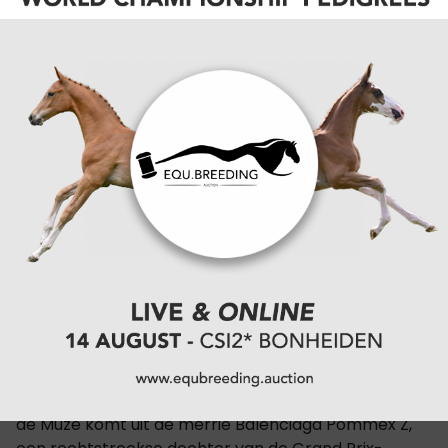
Jody Bosteels.
Hengstenveulens
Na de merrieveulens was het de beurt aan de
hengstenveulens om het beste van zichzelf te
tonen. De overwinning was hierbij weggelegd voor
For Kieni SL Z
, een zoon van For Chacco en Regino
die gefokt werd door de familie Snoek-Leyten. Zijn
moeder Myrtum Kieni is tevens een halfzus van het
de merrie Isaltum Kieni (Biscayo), die op 1.50m niveau
actief is met de Sloveense ruiter Bronislav Chudyba.
Carson Field Z
De tweede plaats ging naar
, een
fokproduct van de familie Koerhuis van Fiel Horse
Breeding. Deze zoon van Comme Il Faut en Bamako
de Muze komt uit de merrie Balenciaga Pommex Z,