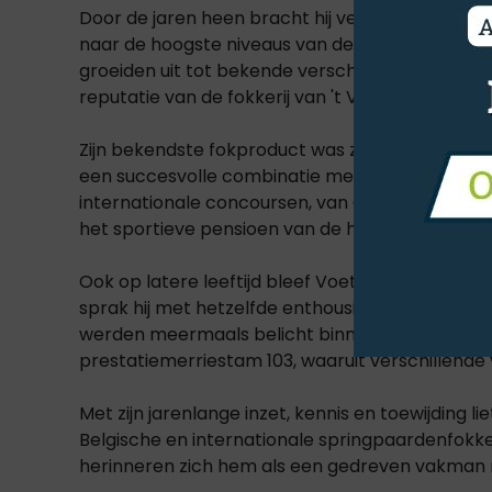
Door de jaren heen bracht hij verschillende su
naar de hoogste niveaus van de sport. Namen als
groeiden uit tot bekende verschijningen in de in
reputatie van de fokkerij van 't Voorhof.
Zijn bekendste fokproduct was zonder twijfel I
een succesvolle combinatie met de Ierse toprui
internationale concoursen, van Calgary tot Le
het sportieve pensioen van de hengst naderde.
Ook op latere leeftijd bleef Voeten gepassionee
sprak hij met hetzelfde enthousiasme over fokkerij
werden meermaals belicht binnen de sector, ond
prestatiemerriestam 103, waaruit verschillende
Met zijn jarenlange inzet, kennis en toewijding l
Belgische en internationale springpaardenfokker
herinneren zich hem als een gedreven vakman 