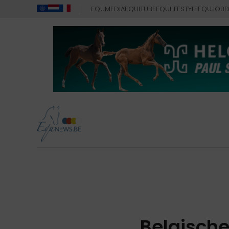
EQUMEDIA
EQUITUBE
EQULIFESTYLE
EQUJOB
D
Belgische