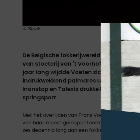
© iStock
De Belgische fokkerijwereld rouwt om het
van stoeterij van 't Voorhof overleed op 
jaar lang wijdde Voeten zich aan de paa
indrukwekkend palmares uit. Met succesv
Inonstop en Talexis drukte hij een blijv
springsport.
Met het overlijden van Frans Voeten verliest 
van haar meest gerespecteerde fokkers. Vanuit
zes decennia lang aan een fokkerij die internat