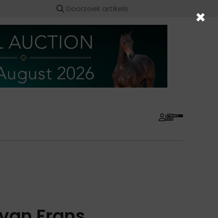
×
 van Frans