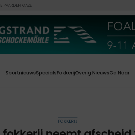
E PAARDEN GAZET
Sportnieuws
Specials
Fokkerij
Overig Nieuws
Ga Naar
FOKKERIJ
 fokkerij neemt afscheid