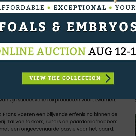
ccesvolle springpaarden voort die hun weg vonden
 Inonstop, Topic, Talexis, Quiriman en Quoro
ternationale springring en droegen bij aan de
merald van 't Voorhof. De hengst vormde jarenlang
ter Paul O'Shea en verscheen op tal van
xington. Nog maar recent werd aangekondigd dat
rd bezig met zijn paarden. In eerdere interviews
 en sport als in zijn beginjaren. Zijn werk en visie
er meer in publicaties rond de invloedrijke
 van zijn succesvolle fokproducten voortkwamen.
iet Frans Voeten een blijvende erfenis na binnen de
ij. Tal van fokkers, ruiters en paardenliefhebbers
met een ongeëvenaarde passie voor het paard.