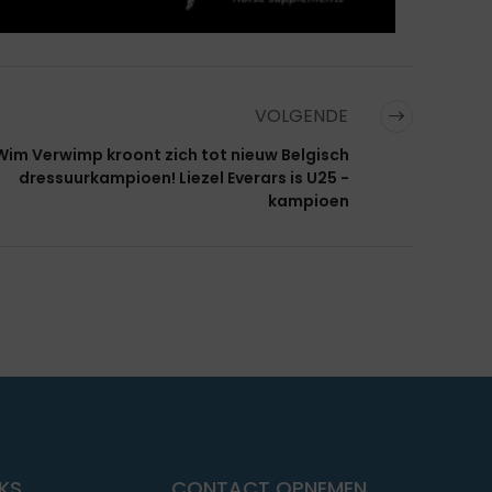
VOLGENDE
Wim Verwimp kroont zich tot nieuw Belgisch
dressuurkampioen! Liezel Everars is U25 -
kampioen
NKS
CONTACT OPNEMEN