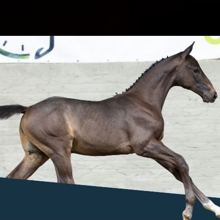
 overlijden van Frans Voeten. De fokker
27 mei op 88-jarige leeftijd. Meer dan 65
rdenfokkerij en bouwde hij een
olle paarden als Imerald van 't Voorhof,
ende stempel op de internationale
de Belgische Warmbloed Paardenfokkerij (BWP) een
 stoeterij van 't Voorhof werkte Voeten meer dan
ionaal erkenning genoot.