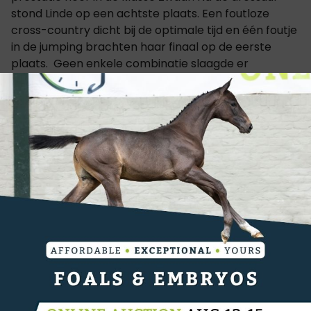
stond Linde op een achtste plaats. Een foutloze
cross-country dicht bij de optimale tijd en één foutje
in de jumping brachten haar finaal op de eerste
plaats. Geen enkele combinatie slaagde er
overigens in om binnen tijd te finishen in Meldert en
daar zal het heuvelachtige landschap, zeker zijn
aandeel in gehad hebben. Davy Goris (LRV
Merksplas) en zijn Contador Z (v. Casino) liepen
dankzij een sterke dressuurproef en een foutloze
cross-country naar een tweede plaats. Luc Boonen
(LRV Geel ten Aard) en zijn Quiz-Me-Quick (v. Messi
of Colours), die eveneens aan een sterk seizoen
bezig is, reden naar een derde plaats. Raf
Steegmans (LRV Genk) en Lordine VDF Z (v.
Lordanos) reed in eigen provincie naar plaats vier,
voor opnieuw Davy Goris met Vinesh DH Z (v. Vigo
d’Arsouilles).