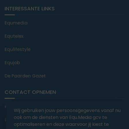
INTERESSANTE LINKS
Equmedia
Equtelex
Equlifestyle
Equjob
De Paarden Gazet
CONTACT OPNEMEN
editorial@equmedia.be
Wij gebruiken jouw persoonsgegevens vanaf nu
ook om de diensten van Equ.Media gcv te
Langendamdreef 22 9880 Aalter België
optimaliseren en deze waarvoor jij kiest te