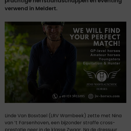
prachtige herfstlandschappen en eventing
verwend in Meldert.
Linde Van Bosxtael (LRV Wambeek) zette met Nina
van ’t Farsenhoven, een bijzonder straffe cross-
prestatie neer in de klasse Zwaar. Na de dressuur