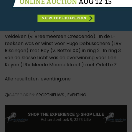
In de klasse Midden ging de zege naar Bram Brans
(LRV Lommel) met de Elvis Ter Putte-zoon, Rambo
van de Trepkes. Sofie Clompen reed Untouchable
Star G Z (v. Untouchable) naar de tweede plaats,
voor Kato Wijndaele (LRV Erpe Mere) met Limit ter
Veldeken (v. Breemeersen Crescendo). In de L-
reeksen was er winst voor Hugo Debusschere (LRV
Riksingen) met Boy (v. Bettel XX) in ring 2. In ring 3
van de klasse Licht was de overwinning voor Lien
Koyen (LRV Meerle Meerseldreef ) met Odette Z.
Alle resultaten:
eventing.one
CATEGORIËN:
SPORTNIEUWS
,
EVENTING