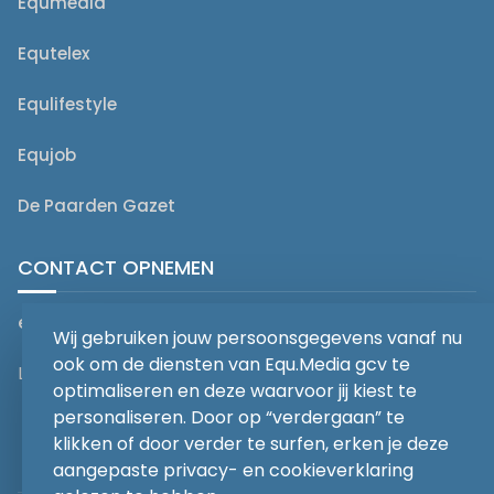
Equmedia
Equtelex
Equlifestyle
Equjob
De Paarden Gazet
CONTACT OPNEMEN
editorial@equmedia.be
Wij gebruiken jouw persoonsgegevens vanaf nu
ook om de diensten van Equ.Media gcv te
Langendamdreef 22 9880 Aalter België
optimaliseren en deze waarvoor jij kiest te
personaliseren. Door op “verdergaan” te
klikken of door verder te surfen, erken je deze
aangepaste privacy- en cookieverklaring