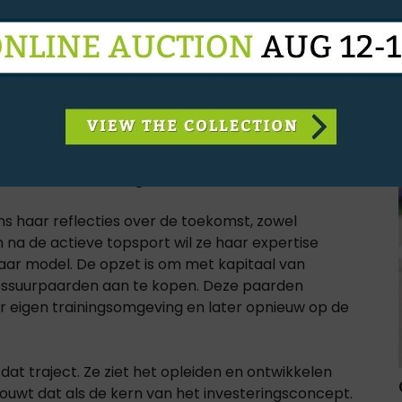
p Westermeyer
gaf Werth aan dat de
rderd stadium bevinden. De goedkeuring door
BaFin
 de praktische uitwerking. “We zijn op het punt
ectus aan het afronden zijn,” klonk het.
zaam bedrijfsmodel
ens haar reflecties over de toekomst, zowel
en na de actieve topsport wil ze haar expertise
aar model. De opzet is om met kapitaal van
ressuurpaarden aan te kopen. Deze paarden
 eigen trainingsomgeving en later opnieuw op de
at traject. Ze ziet het opleiden en ontwikkelen
ouwt dat als de kern van het investeringsconcept.