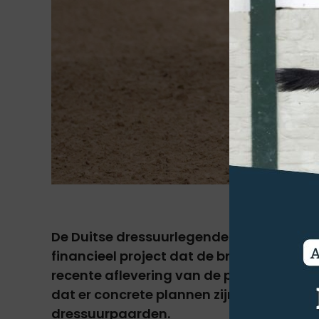
De Duitse dressuurlegende Isabell Wert
financieel project dat de brug wil slaan 
recente aflevering van de podcast Online
dat er concrete plannen zijn voor een inv
dressuurpaarden.