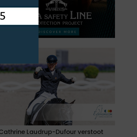
Cathrine Laudrup-Dufour verstoot