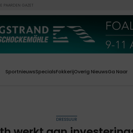
E PAARDEN GAZET
Sportnieuws
Specials
Fokkerij
Overig Nieuws
Ga Naar
DRESSUUR
rth werkt aan investering