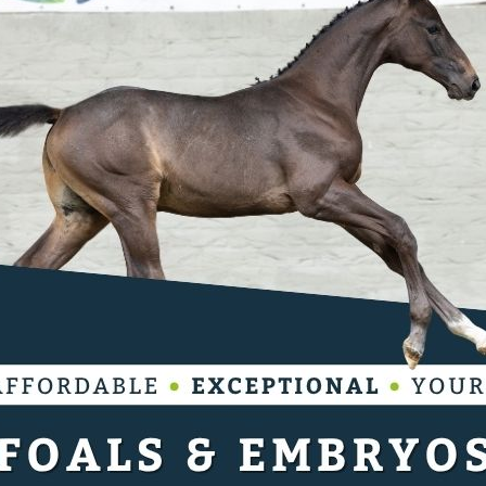
h werkt achter de schermen aan een nieuw
tussen topsport en investeringen. In een
 Marketing Rockstars (OMR) lichtte zij toe
esteringsfonds dat zich volledig richt op