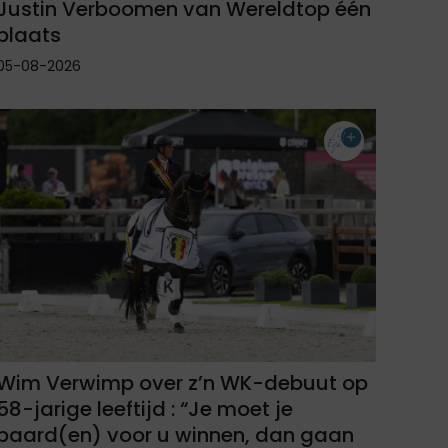
Justin Verboomen van Wereldtop één
plaats
05-08-2026
Wim Verwimp over z’n WK-debuut op
58-jarige leeftijd : “Je moet je
paard(en) voor u winnen, dan gaan