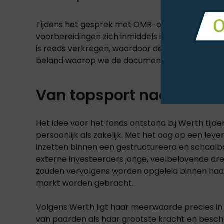
Tijdens het gesprek met OMR-oprichter
Philip
voorbereidingen zich inmiddels in een vergevo
is reeds verkregen, waardoor de focus nu ligt op
beland waarop we de documentatie en het prosp
Van topsport naar duur
Het idee voor het fonds ontstond bij Werth tijd
persoonlijk als zakelijk. Met het oog op een lev
inzetten binnen een gestructureerd en schaalb
externe investeerders jonge, veelbelovende d
zouden vervolgens worden opgeleid binnen haar
markt worden gebracht.
Volgens Werth ligt haar meerwaarde precies in d
van paarden als haar grootste kracht en besch