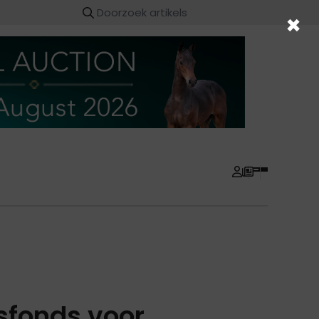
×
sfonds voor