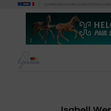
EQUMEDIA
EQUITUBE
EQULIFESTYLE
EQUJOB
D
Isabell We