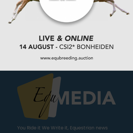
Wathelet beste Belg eerste manche WK 7-
jarigen
You Ride it We Write it, Equestrian news