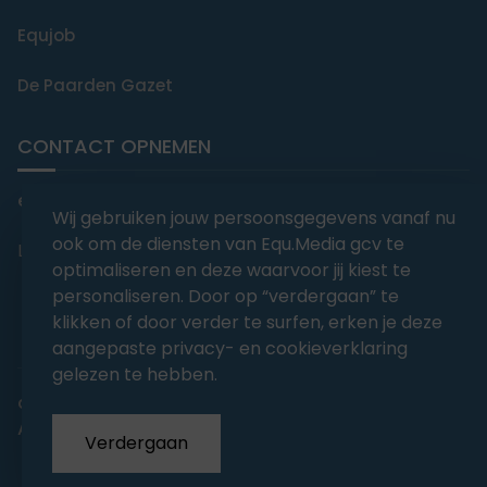
Equjob
De Paarden Gazet
CONTACT OPNEMEN
editorial@equmedia.be
Wij gebruiken jouw persoonsgegevens vanaf nu
ook om de diensten van Equ.Media gcv te
Langendamdreef 22 9880 Aalter België
optimaliseren en deze waarvoor jij kiest te
personaliseren. Door op “verdergaan” te
klikken of door verder te surfen, erken je deze
aangepaste privacy- en cookieverklaring
gelezen te hebben.
abonnementsvoorwaarden
Privacy
Algemene voorwaarden
Verdergaan
Copyrights 2026
EQU.MEDIA BV
. All Rights Reserved.
With
Love
from our team.