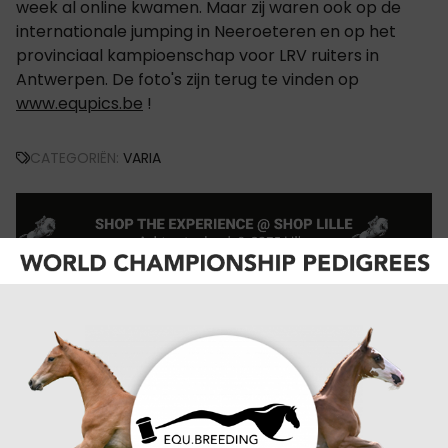
week al online kwamen. Maar zij waren ook op de
internationale jumping in Neeroeteren en op het
provinciaal kampioenschap voor LRV ruiters in
Antwerpen. De foto's zijn terug te vinden op
www.equpics.be
!
CATEGORIËN:
VARIA
VORIGE
Regionale dressuurresultaten van vorig weekend
VOLGENDE