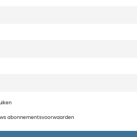
uiken
ews
abonnementsvoorwaarden