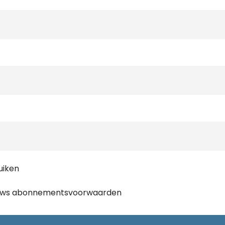
uiken
ews
abonnementsvoorwaarden