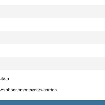
uiken
ews
abonnementsvoorwaarden