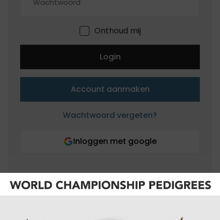
Onthoud mij
Login
Account aanmaken
Wachtwoord vergeten?
Inloggen met google