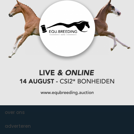
You Ride it We Write it, Equestrian news
INFORMATIE
over ons
adverteren